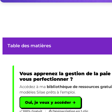
Table des matières
Vous apprenez la gestion de la paie
vous perfectionner ?
Accédez à ma
bibliothèque de ressources gratu
modèles Silae prêts à l’emploi.
Oui, je veux y accéder →
✅ 100% Gratuit
|
📩 Désinscription en 1 clic