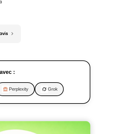
a
avis
avec :
Perplexity
Grok