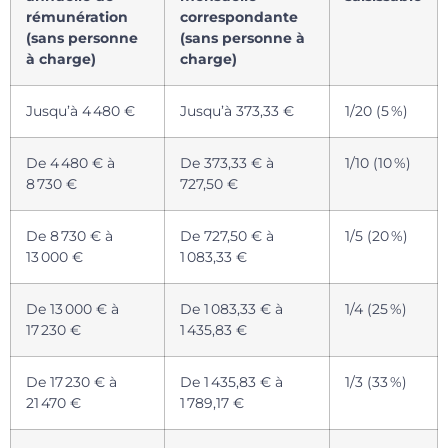
rémunération
correspondante
(sans personne
(sans personne à
à charge)
charge)
Jusqu’à 4 480 €
Jusqu’à 373,33 €
1/20 (5 %)
De 4 480 € à
De 373,33 € à
1/10 (10 %)
8 730 €
727,50 €
De 8 730 € à
De 727,50 € à
1/5 (20 %)
13 000 €
1 083,33 €
De 13 000 € à
De 1 083,33 € à
1/4 (25 %)
17 230 €
1 435,83 €
De 17 230 € à
De 1 435,83 € à
1/3 (33 %)
21 470 €
1 789,17 €