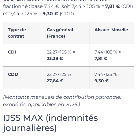
fractionné : base 7,44 €, soit 7,44 × 105 % =
7,81 €
(CDI)
et 7,44 × 125 % =
9,30 €
(CDD).
Type de
Cas général
Alsace–Moselle
contrat
(France)
CDI
22,27×105 % =
7,44×105 % =
23,38 €
7,81 €
CDD
22,27×125 % =
7,44×125 % =
27,84 €
9,30 €
(Montants mensuels de contribution patronale,
exonérés, applicables en 2026.)
IJSS MAX (indemnités
journalières)