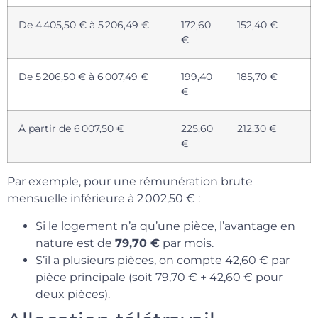
De 4 405,50 € à 5 206,49 €
172,60
152,40 €
€
De 5 206,50 € à 6 007,49 €
199,40
185,70 €
€
À partir de 6 007,50 €
225,60
212,30 €
€
Par exemple, pour une rémunération brute
mensuelle inférieure à 2 002,50 € :
Si le logement n’a qu’une pièce, l’avantage en
nature est de
79,70 €
par mois.
S’il a plusieurs pièces, on compte 42,60 € par
pièce principale (soit 79,70 € + 42,60 € pour
deux pièces).