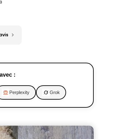
a
avis
avec :
Perplexity
Grok