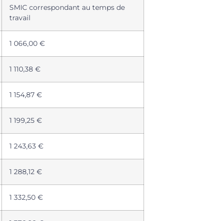
SMIC correspondant au temps de
travail
1 066,00 €
1 110,38 €
1 154,87 €
1 199,25 €
1 243,63 €
1 288,12 €
1 332,50 €