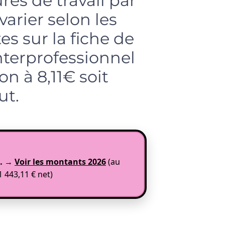
res de travail par
arier selon les
es sur la fiche de
nterprofessionnel
on à 8,11€ soit
ut.
…
→
Voir les montants 2026
(au
1 443,11 € net)