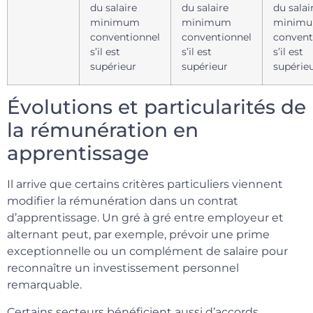
du salaire
du salaire
du salai
minimum
minimum
minim
conventionnel
conventionnel
convent
s’il est
s’il est
s’il est
supérieur
supérieur
supérie
Évolutions et particularités de
la rémunération en
apprentissage
Il arrive que certains critères particuliers viennent
modifier la rémunération dans un contrat
d’apprentissage. Un gré à gré entre employeur et
alternant peut, par exemple, prévoir une prime
exceptionnelle ou un complément de salaire pour
reconnaître un investissement personnel
remarquable.
Certains secteurs bénéficient aussi d’accords