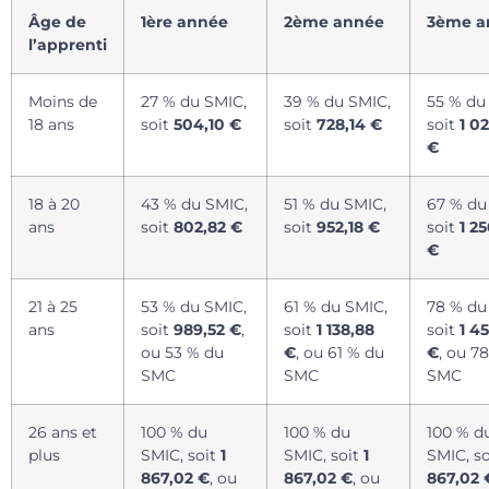
Âge de
1ère année
2ème année
3ème a
l’apprenti
Moins de
27 % du SMIC,
39 % du SMIC,
55 % du
18 ans
soit
504,10 €
soit
728,14 €
soit
1 0
€
18 à 20
43 % du SMIC,
51 % du SMIC,
67 % du
ans
soit
802,82 €
soit
952,18 €
soit
1 2
€
21 à 25
53 % du SMIC,
61 % du SMIC,
78 % du
ans
soit
989,52 €
,
soit
1 138,88
soit
1 4
ou 53 % du
€
, ou 61 % du
€
, ou 7
SMC
SMC
SMC
26 ans et
100 % du
100 % du
100 % d
plus
SMIC, soit
1
SMIC, soit
1
SMIC, s
867,02 €
, ou
867,02 €
, ou
867,02 