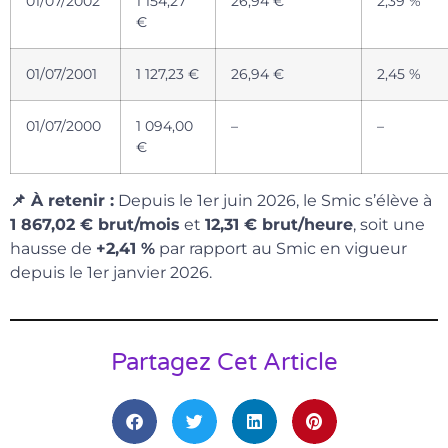
01/07/2002
1 154,27
26,94 €
2,39 %
€
01/07/2001
1 127,23 €
26,94 €
2,45 %
01/07/2000
1 094,00
–
–
€
📌 À retenir :
Depuis le 1er juin 2026, le Smic s’élève à
1 867,02 € brut/mois
et
12,31 € brut/heure
, soit une
hausse de
+2,41 %
par rapport au Smic en vigueur
depuis le 1er janvier 2026.
Partagez Cet Article