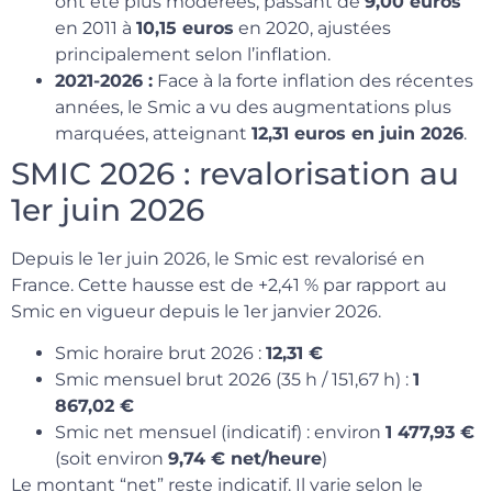
ont été plus modérées, passant de
9,00 euros
en 2011 à
10,15 euros
en 2020, ajustées
principalement selon l’inflation.
2021-2026 :
Face à la forte inflation des récentes
années, le Smic a vu des augmentations plus
marquées, atteignant
12,31 euros en juin 2026
.
SMIC 2026 : revalorisation au
1er juin 2026
Depuis le 1er juin 2026, le Smic est revalorisé en
France. Cette hausse est de +2,41 % par rapport au
Smic en vigueur depuis le 1er janvier 2026.
Smic horaire brut 2026 :
12,31 €
Smic mensuel brut 2026 (35 h / 151,67 h) :
1
867,02 €
Smic net mensuel (indicatif) : environ
1 477,93 €
(soit environ
9,74 € net/heure
)
Le montant “net” reste indicatif. Il varie selon le