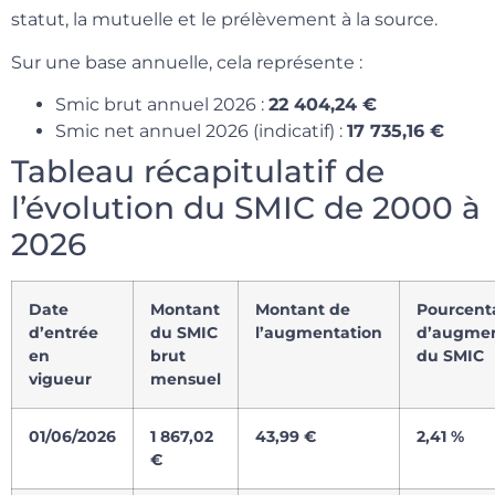
statut, la mutuelle et le prélèvement à la source.
Sur une base annuelle, cela représente :
Smic brut annuel 2026 :
22 404,24 €
Smic net annuel 2026 (indicatif) :
17 735,16 €
Tableau récapitulatif de
l’évolution du SMIC de 2000 à
2026
Date
Montant
Montant de
Pourcent
d’entrée
du SMIC
l’augmentation
d’augmen
en
brut
du SMIC
vigueur
mensuel
01/06/2026
1 867,02
43,99 €
2,41 %
€