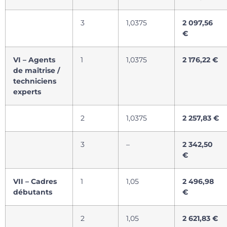
3
1,0375
2 097,56
€
VI – Agents
1
1,0375
2 176,22 €
de maîtrise /
techniciens
experts
2
1,0375
2 257,83 €
3
–
2 342,50
€
VII – Cadres
1
1,05
2 496,98
débutants
€
2
1,05
2 621,83 €