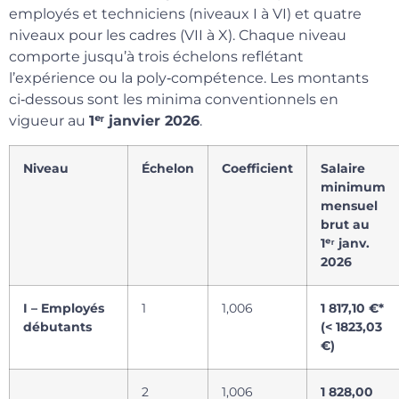
employés et techniciens (niveaux I à VI) et quatre
niveaux pour les cadres (VII à X). Chaque niveau
comporte jusqu’à trois échelons reflétant
l’expérience ou la poly‑compétence. Les montants
ci‑dessous sont les minima conventionnels en
vigueur au
1ᵉʳ janvier 2026
.
Niveau
Échelon
Coefficient
Salaire
minimum
mensuel
brut au
1ᵉʳ janv.
2026
I – Employés
1
1,006
1 817,10 €*
débutants
(< 1823,03
€)
2
1,006
1 828,00