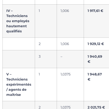
IV –
1
1,006
1 917,61 €
Techniciens
ou employés
hautement
qualifiés
2
1,006
1 929,12 €
3
–
1 940,69
€
V –
1
1,0375
1 948,67
Techniciens
€
expérimentés
/ agents de
maîtrise
2
1,0375
2 021,75 €