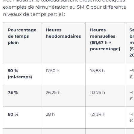
exemples de rémunération au SMIC pour différents
niveaux de temps partiel :
Pourcentage
Heures
Heures
Sa
de temps
hebdomadaires
mensuelles
b
plein
(151,67 h ×
m
pourcentage)
(
2
50 %
17,50 h
75,83 h
~
(mi‑temps)
€
75 %
26,25 h
113,75 h
~1
€
80 %
28 h
121,34 h
~1
€