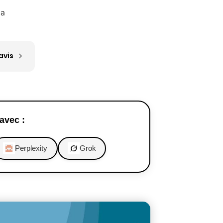
ca
avis
avec :
Perplexity
Grok