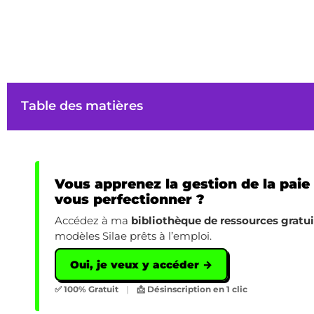
Table des matières
Vous apprenez la gestion de la paie
vous perfectionner ?
Accédez à ma
bibliothèque de ressources gratu
modèles Silae prêts à l’emploi.
Oui, je veux y accéder →
✅ 100% Gratuit
|
📩 Désinscription en 1 clic