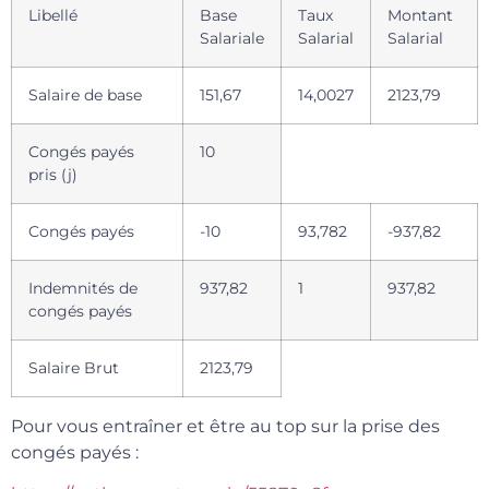
Libellé
Base
Taux
Montant
Salariale
Salarial
Salarial
Salaire de base
151,67
14,0027
2123,79
Congés payés
10
pris (j)
Congés payés
-10
93,782
-937,82
Indemnités de
937,82
1
937,82
congés payés
Salaire Brut
2123,79
Pour vous entraîner et être au top sur la prise des
congés payés :