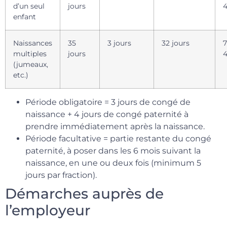
d’un seul
jours
4
enfant
Naissances
35
3 jours
32 jours
7
multiples
jours
4
(jumeaux,
etc.)
Période obligatoire = 3 jours de congé de
naissance + 4 jours de congé paternité à
prendre immédiatement après la naissance.
Période facultative = partie restante du congé
paternité, à poser dans les 6 mois suivant la
naissance, en une ou deux fois (minimum 5
jours par fraction).
Démarches auprès de
l’employeur