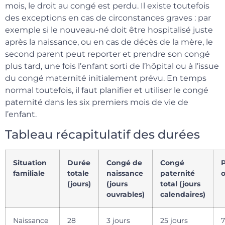
mois, le droit au congé est perdu. Il existe toutefois
des exceptions en cas de circonstances graves : par
exemple si le nouveau-né doit être hospitalisé juste
après la naissance, ou en cas de décès de la mère, le
second parent peut reporter et prendre son congé
plus tard, une fois l’enfant sorti de l’hôpital ou à l’issue
du congé maternité initialement prévu. En temps
normal toutefois, il faut planifier et utiliser le congé
paternité dans les six premiers mois de vie de
l’enfant.
Tableau récapitulatif des durées
Situation
Durée
Congé de
Congé
familiale
totale
naissance
paternité
o
(jours)
(jours
total (jours
ouvrables)
calendaires)
Naissance
28
3 jours
25 jours
7