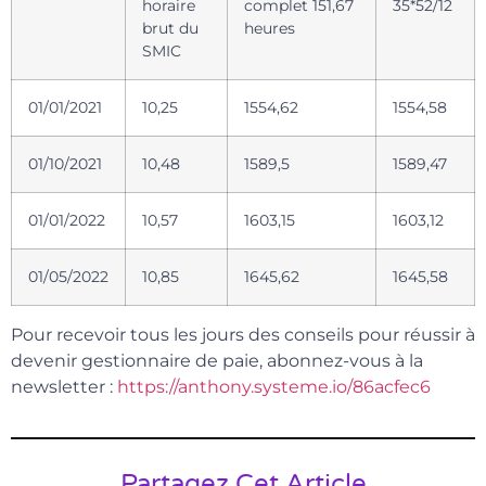
horaire
complet 151,67
35*52/12
brut du
heures
SMIC
01/01/2021
10,25
1554,62
1554,58
01/10/2021
10,48
1589,5
1589,47
01/01/2022
10,57
1603,15
1603,12
01/05/2022
10,85
1645,62
1645,58
Pour recevoir tous les jours des conseils pour réussir à
devenir gestionnaire de paie, abonnez-vous à la
newsletter :
https://anthony.systeme.io/86acfec6
Partagez Cet Article