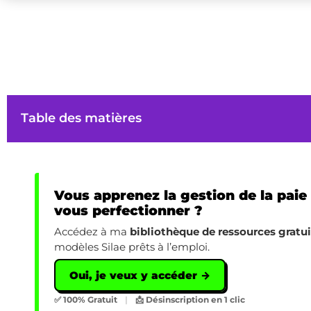
Table des matières
Vous apprenez la gestion de la paie
vous perfectionner ?
Accédez à ma
bibliothèque de ressources gratu
modèles Silae prêts à l’emploi.
Oui, je veux y accéder →
✅ 100% Gratuit
|
📩 Désinscription en 1 clic