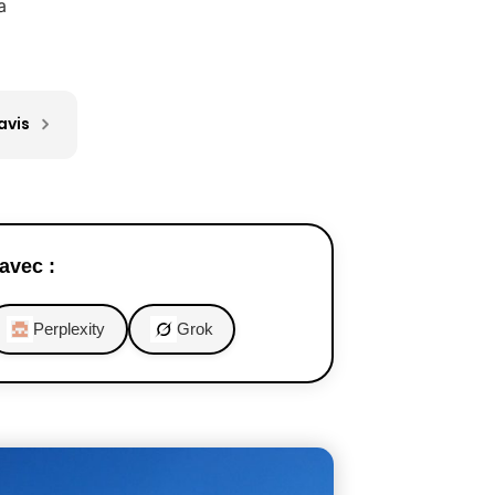
a
avis
avec :
Perplexity
Grok