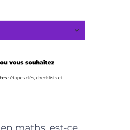
 ou vous souhaitez
ites
: étapes clés, checklists et
 en maths, est-ce