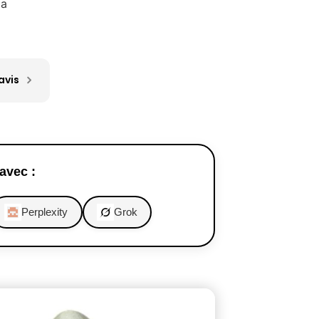
ca
avis
avec :
Perplexity
Grok