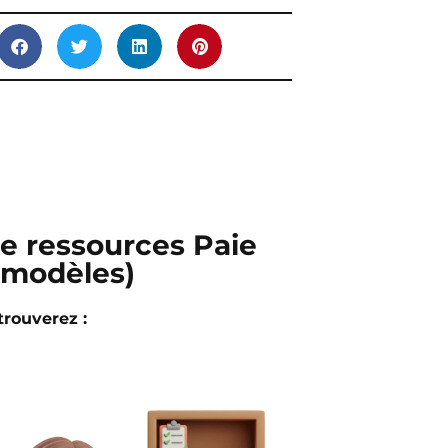
de ressources Paie
t modèles)
trouverez :