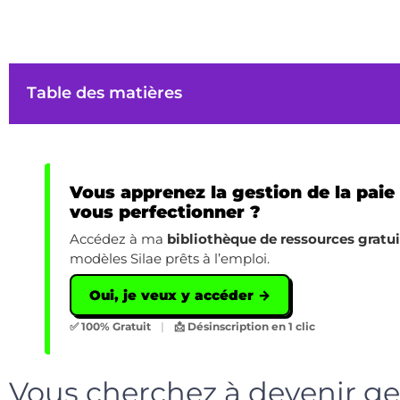
Table des matières
Vous apprenez la gestion de la paie
vous perfectionner ?
Accédez à ma
bibliothèque de ressources gratu
modèles Silae prêts à l’emploi.
Oui, je veux y accéder →
✅ 100% Gratuit
|
📩 Désinscription en 1 clic
Vous cherchez à devenir ge