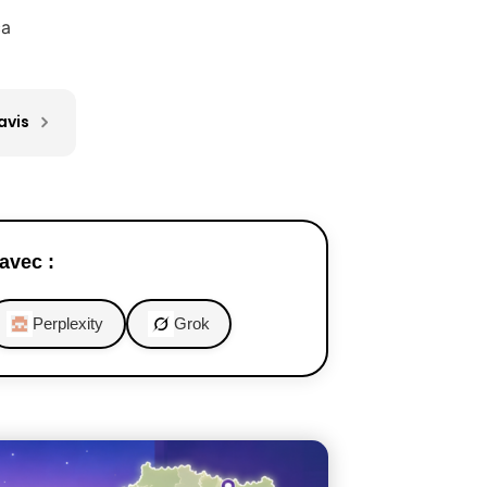
ca
avis
avec :
Perplexity
Grok