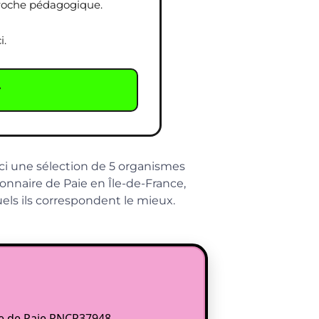
proche pédagogique.
i.
r
ici une sélection de 5 organismes
onnaire de Paie en Île-de-France,
quels ils correspondent le mieux.
re de Paie RNCP37948