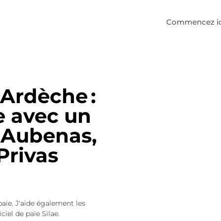
Commencez ic
 Ardèche :
e avec un
à Aubenas,
Privas
paie. J'aide également les
ciel de paie Silae.