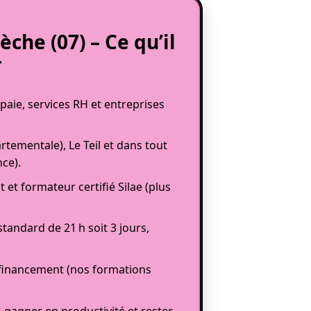
èche (07) – Ce qu’il
r
aie, services RH et entreprises
tementale), Le Teil et dans tout
ce).
et formateur certifié Silae (plus
andard de 21 h soit 3 jours,
financement (nos formations
s, gagner en productivité et rester