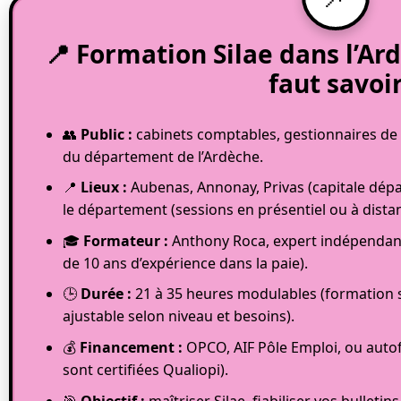
📍 Formation Silae dans l’Ard
faut savoi
👥
Public :
cabinets comptables, gestionnaires de p
du département de l’Ardèche.
📍
Lieux :
Aubenas, Annonay, Privas (capitale dépar
le département (sessions en présentiel ou à distan
🎓
Formateur :
Anthony Roca, expert indépendant 
de 10 ans d’expérience dans la paie).
🕒
Durée :
21 à 35 heures modulables (formation st
ajustable selon niveau et besoins).
💰
Financement :
OPCO, AIF Pôle Emploi, ou auto
sont certifiées Qualiopi).
🎯
Objectif :
maîtriser Silae, fiabiliser vos bulletin