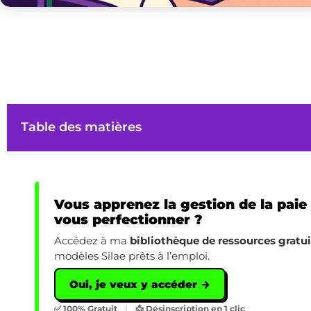
Table des matières
Vous apprenez la gestion de la paie
vous perfectionner ?
Accédez à ma
bibliothèque de ressources gratu
modèles Silae prêts à l’emploi.
Oui, je veux y accéder →
✅ 100% Gratuit
|
📩 Désinscription en 1 clic