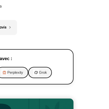
a
avis
avec :
Perplexity
Grok