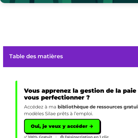
Table des matières
Vous apprenez la gestion de la paie
vous perfectionner ?
Accédez à ma
bibliothèque de ressources gratu
modèles Silae prêts à l’emploi.
Oui, je veux y accéder →
✅ 100% Gratuit
|
📩 Désinscription en 1 clic