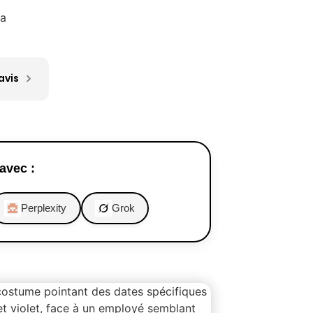
ca
avis
avec :
Perplexity
Grok