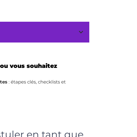
 ou vous souhaitez
ites
: étapes clés, checklists et
stuler en tant que