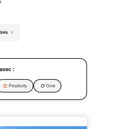
a
avis
avec :
Perplexity
Grok