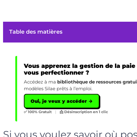
Table des matières
Vous apprenez la gestion de la paie
vous perfectionner ?
Accédez à ma
bibliothèque de ressources gratu
modèles Silae prêts à l’emploi.
Oui, je veux y accéder →
✅ 100% Gratuit
|
📩 Désinscription en 1 clic
Si vous voulez savoir où po