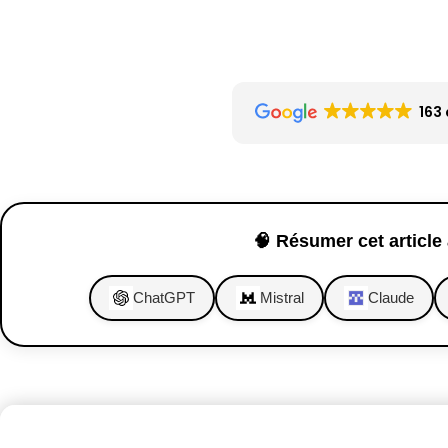
163 
🧠 Résumer cet article 
ChatGPT
Mistral
Claude