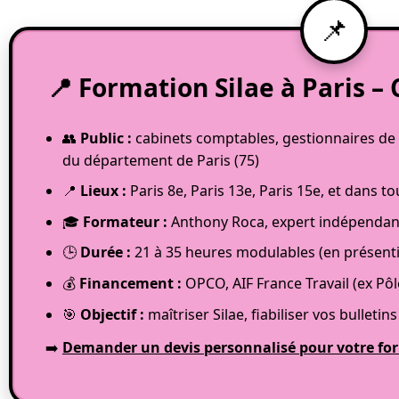
📍 Formation Silae à Paris – C
👥
Public :
cabinets comptables, gestionnaires de p
du département de Paris (75)
📍
Lieux :
Paris 8e, Paris 13e, Paris 15e, et dans t
🎓
Formateur :
Anthony Roca, expert indépendant 
🕒
Durée :
21 à 35 heures modulables (en présenti
💰
Financement :
OPCO, AIF France Travail (ex Pô
🎯
Objectif :
maîtriser Silae, fiabiliser vos bulleti
➡️
Demander un devis personnalisé pour votre for