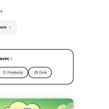
ca
avis
avec :
Perplexity
Grok