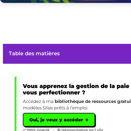
Table des matières
Vous apprenez la gestion de la paie
vous perfectionner ?
Accédez à ma
bibliothèque de ressources gratu
modèles Silae prêts à l’emploi.
Oui, je veux y accéder →
✅ 100% Gratuit
|
📩 Désinscription en 1 clic