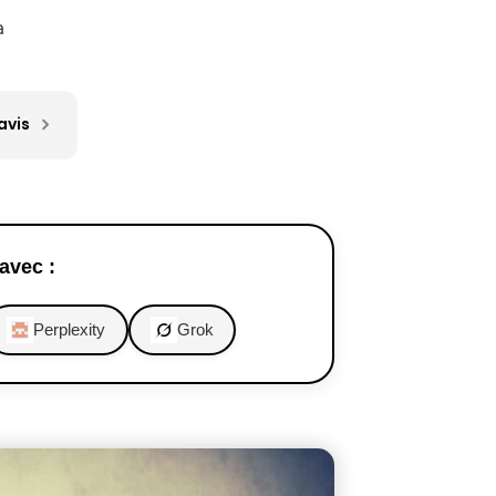
a
avis
avec :
Perplexity
Grok