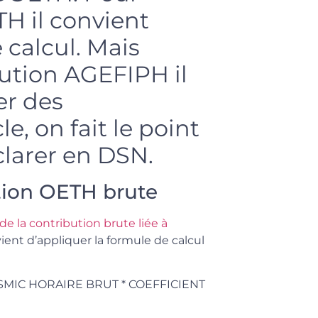
TH il convient
 calcul. Mais
bution AGEFIPH il
er des
e, on fait le point
clarer en DSN.
tion OETH brute
e la contribution brute liée à
nvient d’appliquer la formule de calcul
)* SMIC HORAIRE BRUT * COEFFICIENT