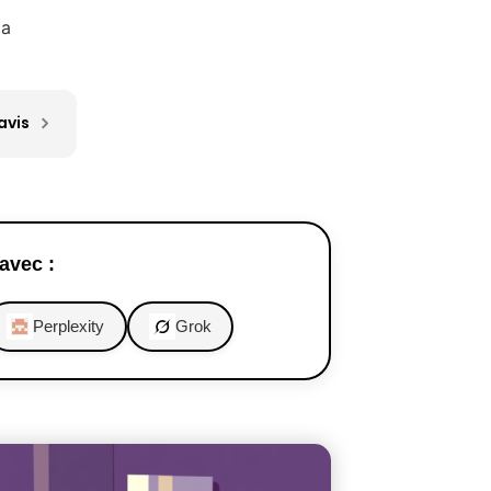
ca
avis
avec :
Perplexity
Grok