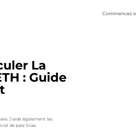
Commencez ic
uler La
TH : Guide
t
paie. J'aide également les
ciel de paie Silae.