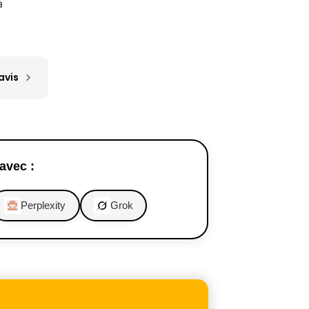
a
avis
avec :
Perplexity
Grok