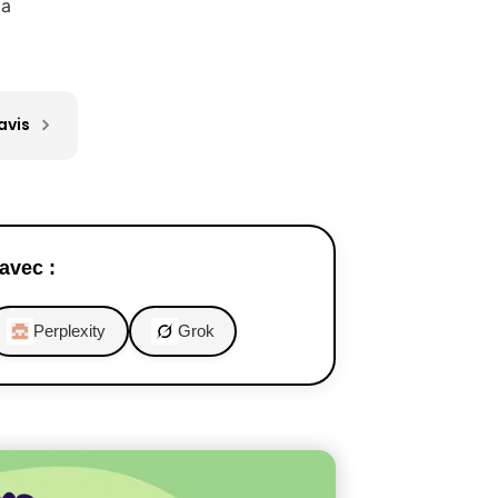
ca
avis
avec :
Perplexity
Grok