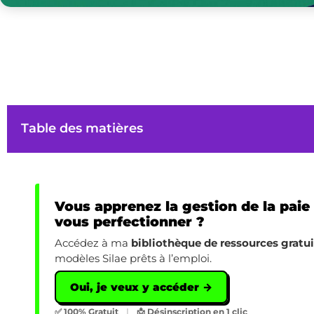
Table des matières
Vous apprenez la gestion de la paie
vous perfectionner ?
Accédez à ma
bibliothèque de ressources gratu
modèles Silae prêts à l’emploi.
Oui, je veux y accéder →
✅ 100% Gratuit
|
📩 Désinscription en 1 clic