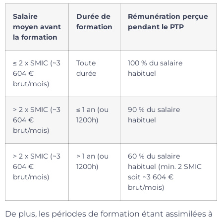
Salaire
Durée de
Rémunération perçue
moyen avant
formation
pendant le PTP
la formation
≤ 2 x SMIC (~3
Toute
100 % du salaire
604 €
durée
habituel
brut/mois)
> 2 x SMIC (~3
≤ 1 an (ou
90 % du salaire
604 €
1200h)
habituel
brut/mois)
> 2 x SMIC (~3
> 1 an (ou
60 % du salaire
604 €
1200h)
habituel (min. 2 SMIC
brut/mois)
soit ~3 604 €
brut/mois)
De plus, les périodes de formation étant assimilées à