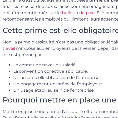
La prime d’assiduité, également appelée
prime de pr
financière accordée aux salariés pour encourager leur pr
doit être mentionnée sur le
bulletin de paie
. Elle per
récompensant les employés qui limitent leurs absences
Cette prime est-elle obligatoir
Non, la prime d’assiduité n’est pas une obligation léga
travail
n’impose aux employeurs de la verser. Cependant,
elle est prévue par :
Le contrat de travail du salarié.
La convention collective applicable.
Un accord collectif au sein de l’entreprise.
Un engagement unilatéral de l’employeur.
Un usage établi au sein de l’entreprise.
Pourquoi mettre en place une 
Mettre en place une prime d’assiduité offre de nombr
Tout d’abord, elle contribue à réduire l’absentéisme e