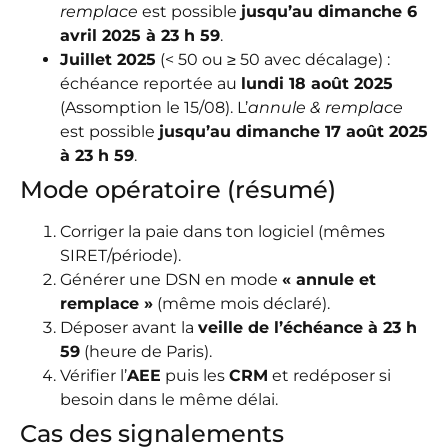
remplace
est possible
jusqu’au dimanche 6
avril 2025 à 23 h 59
.
Juillet 2025
(< 50 ou ≥ 50 avec décalage) :
échéance reportée au
lundi 18 août 2025
(Assomption le 15/08). L’
annule & remplace
est possible
jusqu’au dimanche 17 août 2025
à 23 h 59
.
Mode opératoire (résumé)
Corriger la paie dans ton logiciel (mêmes
SIRET/période).
Générer une DSN en mode
« annule et
remplace »
(même mois déclaré).
Déposer avant la
veille de l’échéance à 23 h
59
(heure de Paris).
Vérifier l’
AEE
puis les
CRM
et redéposer si
besoin dans le même délai.
Cas des signalements