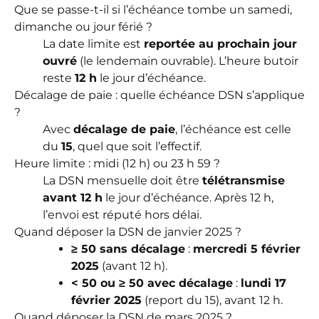
Que se passe-t-il si l’échéance tombe un samedi,
dimanche ou jour férié ?
La date limite est
reportée au prochain jour
ouvré
(le lendemain ouvrable). L’heure butoir
reste
12 h
le jour d’échéance.
Décalage de paie : quelle échéance DSN s’applique
?
Avec
décalage de paie
, l’échéance est celle
du
15
, quel que soit l’effectif.
Heure limite : midi (12 h) ou 23 h 59 ?
La DSN mensuelle doit être
télétransmise
avant 12 h
le jour d’échéance. Après 12 h,
l’envoi est réputé hors délai.
Quand déposer la DSN de janvier 2025 ?
≥ 50 sans décalage
:
mercredi 5 février
2025
(avant 12 h).
< 50 ou ≥ 50 avec décalage
:
lundi 17
février 2025
(report du 15), avant 12 h.
Quand déposer la DSN de mars 2025 ?