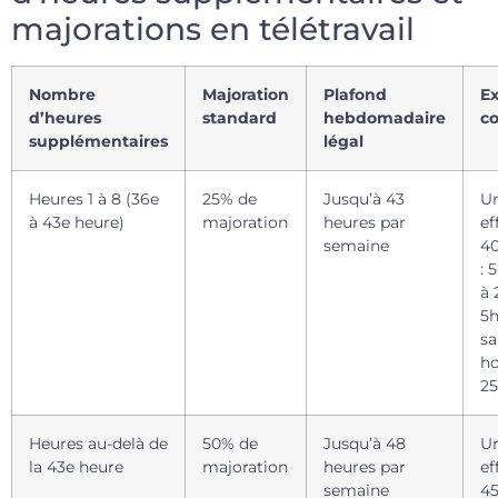
majorations en télétravail
Nombre
Majoration
Plafond
E
d’heures
standard
hebdomadaire
co
supplémentaires
légal
Heures 1 à 8 (36e
25% de
Jusqu’à 43
Un
à 43e heure)
majoration
heures par
ef
semaine
40
: 
à 
5h
sa
ho
2
Heures au-delà de
50% de
Jusqu’à 48
Un
la 43e heure
majoration
heures par
ef
semaine
45