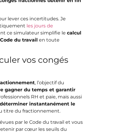
ngés fractionnés obtenir en fin
ur lever ces incertitudes. Je
atiquement
les jours de
t ce simulateur simplifie le
calcul
Code du travail
en toute
lculer vos congés
fractionnement
, l’objectif du
re gagner du temps et garantir
professionnels RH et paie, mais aussi
déterminer instantanément le
 titre du fractionnement.
vues par le Code du travail et vous
retenir par cœur les seuils du