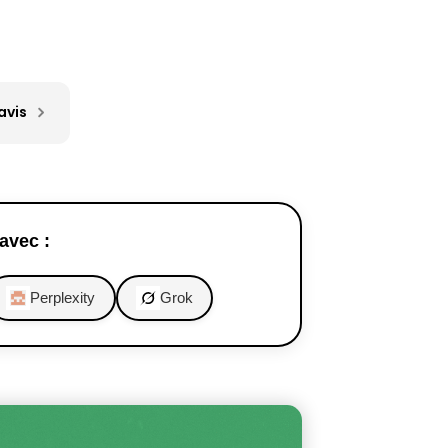
avis
avec :
Perplexity
Grok