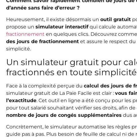
Comment savoir rapidement combien de jours de co
d’année sans faire d’erreur ?
Heureusement, il existe désormais un
outil gratuit
po
propose un
simulateur interactif
qui calcule autom
fractionnement
en quelques clics. Découvrez commen
des jours de fractionnement
et assure le respect du
simplicité.
Un simulateur gratuit pour ca
fractionnés en toute simplicité
Face à la complexité perçue du
calcul des jours de 
simulateur gratuit de La Paie Facile est clair :
vous fai
l’exactitude
. Cet outil en ligne a été conçu pour les 
pour tout salarié souhaitant vérifier ses droits, afin de
nombre de jours de congés supplémentaires
dus au
Concrètement, le simulateur automatise les règles pré
guide pas à pas. Plus besoin de feuille de calcul ni de 